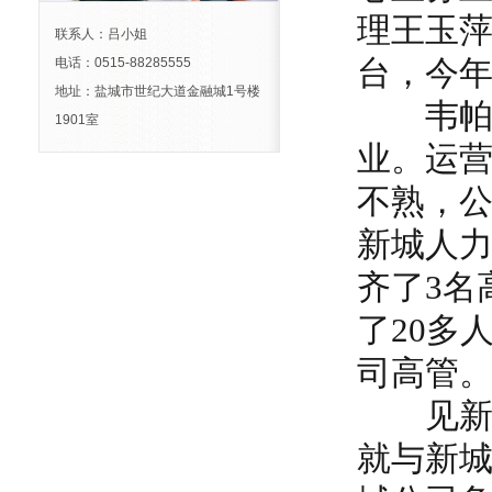
理王玉
联系人：吕小姐
台，今年
电话：0515-88285555
地址：盐城市世纪大道金融城1号楼
韦帕(
1901室
业。运营
不熟，
新城人
齐了3名
了20多
司高管。
见新城
就与新