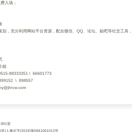
免费入场；
传
策划，充分利用网站平台资源，配合微信、QQ、论坛、贴吧等社交工具
式
小姐
5-88333351 \ 66601773
9152 \ 898557
@jhrcw.com
901室
人服证字(2019)第0941001013号