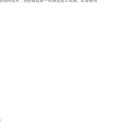
业招聘需求，势必掀起新一轮纳贤揽才高潮。欢迎各用
；