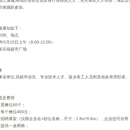
汇聚建湖地区知名企业及各行业精英人才，充分保证人才供给，满足企
职者踊跃参加。
项通知如下：
时间、地点
年5月10日上午（8:00-12:00）
家乐福超市广场
象
事业单位;高校毕业生、专业技术人才、返乡务工人员和其他各类求职者。
置及费用
置摊位60个；
每个摊位400元；
招聘展架（仅限企业名+职位名称，尺寸：1.8m*0.8m），企业也可自带
位提供一桌两椅；